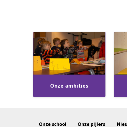
Onze ambities
Onze school
Onze pijlers
Nie