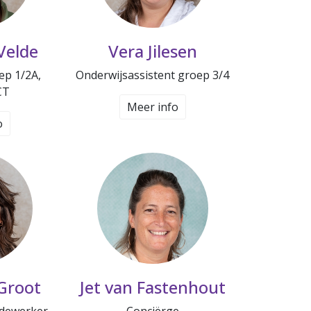
Velde
Vera Jilesen
ep 1/2A,
Onderwijsassistent groep 3/4
CT
Meer info
o
Groot
Jet van Fastenhout