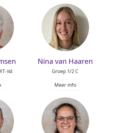
msen
Nina van Haaren
MT-lid
Groep 1/2 C
o
Meer info