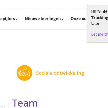
Hi! Could
Trackin
 pijlers
Nieuwe leerlingen
Onze ouders
P
later.
Let me c
Sociale ontwikkeling
Team