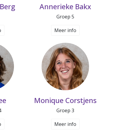
 Berg
Annerieke Bakx
Groep 5
o
Meer info
ee
Monique Corstjens
4
Groep 3
o
Meer info