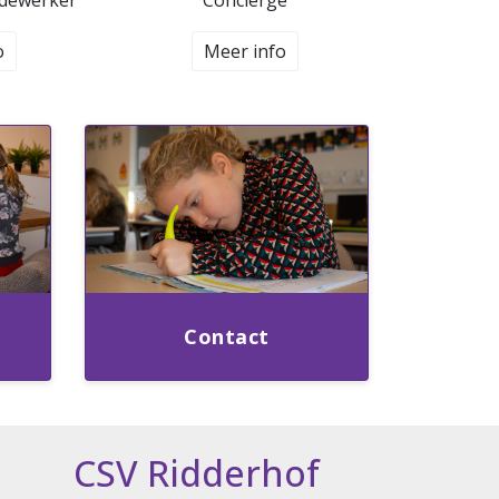
edewerker
Conciërge
o
Meer info
Contact
CSV Ridderhof