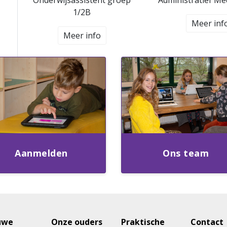
Onderwijsassistent groep
Administratief M
1/2B
Meer inf
Meer info
Aanmelden
Ons team
uwe
Onze ouders
Praktische
Contact