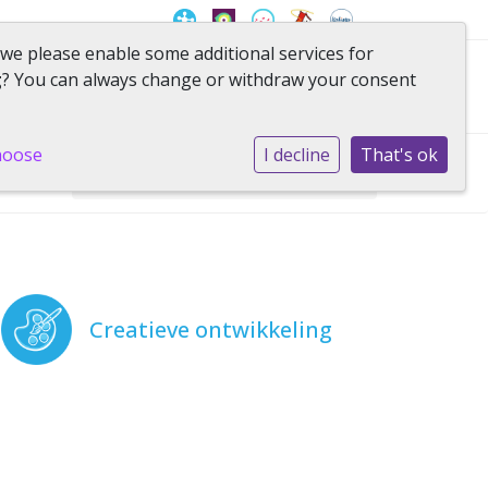
 we please enable some additional services for
g
? You can always change or withdraw your consent
raktische informatie
Contact
hoose
I decline
That's ok
Home
»
Onze school
»
Team
Creatieve ontwikkeling